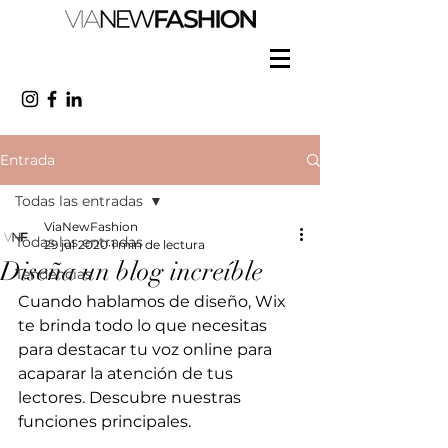
Entrada
Todas las entradas
ViaNewFashion
Todas las entradas
29 jul 2020
1 min de lectura
Diseña un blog increíble
Tendencias
Cuando hablamos de diseño, Wix 
te brinda todo lo que necesitas 
para destacar tu voz online para 
acaparar la atención de tus 
lectores. Descubre nuestras 
funciones principales.