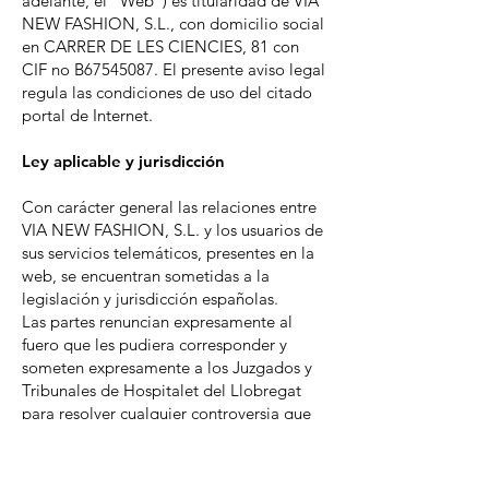
adelante, el "Web") es titularidad de VIA
NEW FASHION, S.L., con domicilio social
en CARRER DE LES CIENCIES, 81 con
CIF no B67545087. El presente aviso legal
regula las condiciones de uso del citado
portal de Internet.
Ley aplicable y jurisdicción
Con carácter general las relaciones entre
VIA NEW FASHION, S.L. y los usuarios de
sus servicios telemáticos, presentes en la
web, se encuentran sometidas a la
legislación y jurisdicción españolas.
Las partes renuncian expresamente al
fuero que les pudiera corresponder y
someten expresamente a los Juzgados y
Tribunales de Hospitalet del Llobregat
para resolver cualquier controversia que
pueda surgir en la interpretación o
ejecución de las presentes condiciones
contractuales.